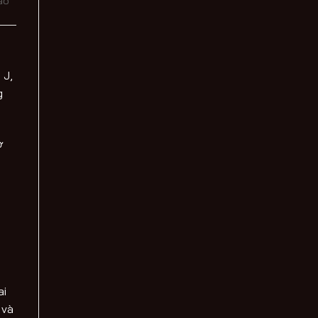
cao
 J,
g
ờ
.
ai
 và