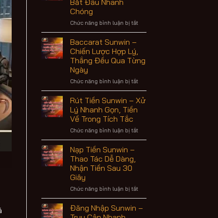
Bắt Đầu Nhanh
Vòng
Thưởng
Chóng
Quay
Cực
Hấp
Chức năng bình luận bị tắt
Đã
ở
Dẫn
Blackjack
Tại
Sunwin
Baccarat Sunwin –
Sunwin
–
Chiến Lược Hợp Lý,
Game
Thắng Đều Qua Từng
Bài
Ngày
Đơn
giản,
Chức năng bình luận bị tắt
ở
Bắt
Baccarat
Đầu
Sunwin
Rút Tiền Sunwin – Xử
Nhanh
–
Lý Nhanh Gọn, Tiền
Chóng
Chiến
Về Trong Tích Tắc
Lược
Chức năng bình luận bị tắt
ở
Hợp
Rút
Lý,
Tiền
Thắng
Nạp Tiền Sunwin –
Sunwin
Đều
Thao Tác Dễ Dàng,
–
Qua
Nhận Tiền Sau 30
Xử
Từng
Giây
Lý
Ngày
Nhanh
Chức năng bình luận bị tắt
ở
Gọn,
Nạp
Tiền
Tiền
Đăng Nhập Sunwin –
á
Về
Sunwin
Truy Cập Nhanh