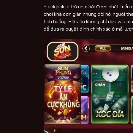
Blackjack là trò chơi bài được phát triển
chơi khá đơn giản nhưng đòi hỏi người th
tình huống. Hội viên không chỉ dựa vào m
để đưa ra quyết định chính xác ở mỗi lượt