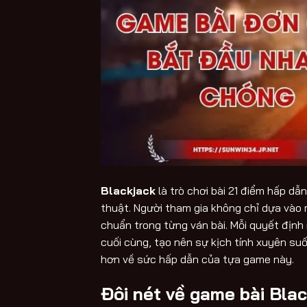
Blackjack
là trò chơi bài 21 điểm hấp dẫ
thuật. Người tham gia không chỉ dựa vào
chuẩn trong từng ván bài. Mỗi quyết định
cuối cùng, tạo nên sự kịch tính xuyên suố
hơn về sức hấp dẫn của tựa game này.
Đôi nét về game bài Bla