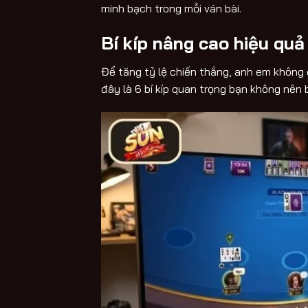
minh bạch trong mỗi ván bài.
Bí kíp nâng cao hiệu quả
Để tăng tỷ lệ chiến thắng, anh em không
đây là 6 bí kíp quan trọng bạn không nên 