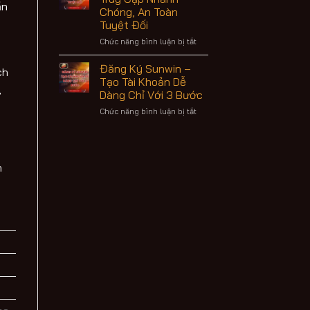
ần
Trong
–
Chóng, An Toàn
Tích
Thao
Tuyệt Đối
Tắc
Tác
Dễ
Chức năng bình luận bị tắt
ở
Dàng,
Đăng
Nhận
Nhập
Đăng Ký Sunwin –
ch
Tiền
Sunwin
Tạo Tài Khoản Dễ
,
Sau
–
Dàng Chỉ Với 3 Bước
30
Truy
Chức năng bình luận bị tắt
Giây
ở
Cập
Đăng
Nhanh
Ký
Chóng,
Sunwin
An
–
Toàn
h
Tạo
Tuyệt
Tài
Đối
Khoản
Dễ
Dàng
Chỉ
Với
3
Bước