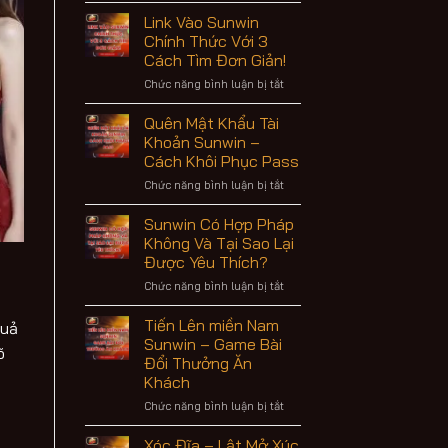
Những
Bị
Yếu
Link Vào Sunwin
Chặn
Tố
Chính Thức Với 3
–
Tác
Cách Tìm Đơn Giản!
Nguyên
Động
Chức năng bình luận bị tắt
ở
Nhân,
Link
Cách
Vào
Khắc
Quên Mật Khẩu Tài
Sunwin
Phục
Khoản Sunwin –
Chính
Hiệu
Cách Khôi Phục Pass
Thức
Quả
Chức năng bình luận bị tắt
ở
Với
Quên
3
Mật
Cách
Sunwin Có Hợp Pháp
Khẩu
Tìm
Không Và Tại Sao Lại
Tài
Đơn
Được Yêu Thích?
Khoản
Giản!
Chức năng bình luận bị tắt
ở
Sunwin
Sunwin
–
Có
Cách
Tiến Lên miền Nam
quả
Hợp
Khôi
Sunwin – Game Bài
õ
Pháp
Phục
Đổi Thưởng Ăn
Không
Pass
Khách
Và
Tại
Chức năng bình luận bị tắt
ở
Sao
Tiến
Lại
Lên
Xóc Đĩa – Lật Mở Xúc