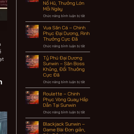
Bài
Lớn
Nổ Hũ, Thưởng Lớn
Vui
Mỗi Ngày
Dễ
Dàng
Chức năng bình luận bị tắt
ở
Thắng
Jackpot
Lớn
Fishing
Vua Săn Cá – Chinh
Tại
Sunwin
Phục Đại Dương, Rinh
Sunwin
–
Thưởng Cực Đã
Săn
h
Chức năng bình luận bị tắt
ở
Boss
ế
Vua
Nổ
Săn
Hũ,
Tỷ Phú Đại Dương
ạt
Cá
Thưởng
Sunwin – Săn Boss
–
Lớn
Khủng, Đổi Thưởng
Chinh
Mỗi
Cực Đã
Phục
Ngày
n
Đại
Chức năng bình luận bị tắt
ở
Dương,
Tỷ
Rinh
Phú
Roulette – Chinh
Thưởng
Đại
Phục Vòng Quay Hấp
Cực
Dương
Dẫn Tại Sunwin
Đã
Sunwin
Chức năng bình luận bị tắt
ở
–
Roulette
Săn
–
Boss
Blackjack Sunwin –
Chinh
Khủng,
Game Bài Đơn giản,
Phục
Đổi