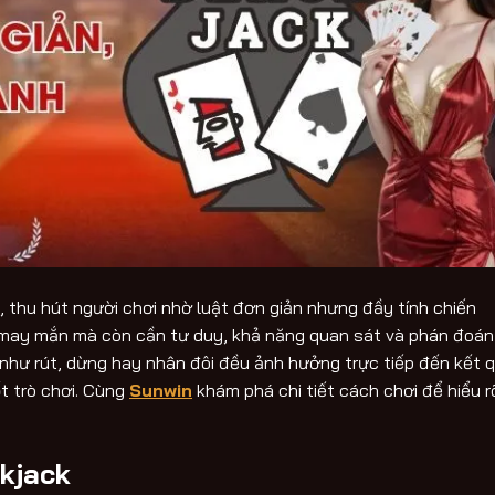
n, thu hút người chơi nhờ luật đơn giản nhưng đầy tính chiến
 may mắn mà còn cần tư duy, khả năng quan sát và phán đoán
 như rút, dừng hay nhân đôi đều ảnh hưởng trực tiếp đến kết 
t trò chơi. Cùng
Sunwin
khám phá chi tiết cách chơi để hiểu r
ckjack