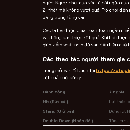
ngửa. Người chơi dựa vào lá bài ngửa của
21 nhất mà không vượt quá. Trò chơi diễn 
bằng trong từng ván.
Các lá bài được chia hoàn toàn ngẫu nhi
và không can thiệp kết quả. Khi bài được 
giúp kiểm soát nhịp độ ván đấu hiệu quả 
Các thao tác người tham gia 
Trong mỗi ván Xì Dách tại
https://ctcjai
kết quả cuối cùng:
Hành động
Ý nghĩa
Hit (Rút bài)
Rút thêm b
Stand (Giữ bài)
Dừng rút k
Double Down (Nhân đôi)
Tăng cược g