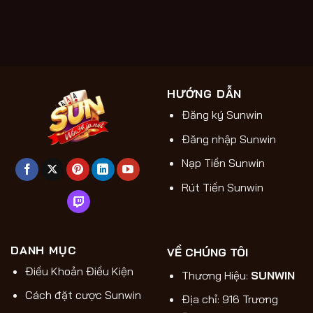
Đăng
Cập
Sau
Ký
Nhanh
30
Sunwin
Chóng,
Giây
–
An
Tạo
Toàn
Tài
Tuyệt
Khoản
Đối
Dễ
HƯỚNG DẪN
Dàng
Đăng ký Sunwin
Chỉ
Với
Đăng nhập Sunwin
3
Bước
Nạp Tiền Sunwin
Rút Tiền Sunwin
DANH MỤC
VỀ CHÚNG TÔI
Điều Khoản Điều Kiện
Thương Hiệu:
SUNWIN
Cách đặt cược Sunwin
Địa chỉ: 916 Trương