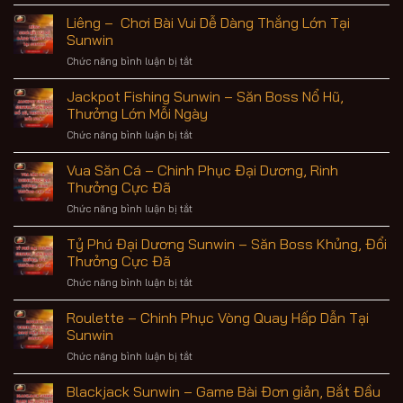
Poker
Bài
Trúng
Sunwin
Liêng – Chơi Bài Vui Dễ Dàng Thắng Lớn Tại
Chiến
Thưởng
–
Thuật
Sunwin
Cao
Game
Đậm
Chức năng bình luận bị tắt
ở
Bài
Chất
Liêng
Đối
Tư
–
Jackpot Fishing Sunwin – Săn Boss Nổ Hũ,
Kháng,
Duy
Chơi
Thưởng
Thưởng Lớn Mỗi Ngày
Bài
Cực
Chức năng bình luận bị tắt
ở
Vui
Lớn
Jackpot
Dễ
Fishing
Vua Săn Cá – Chinh Phục Đại Dương, Rinh
Dàng
Sunwin
Thắng
Thưởng Cực Đã
–
Lớn
Chức năng bình luận bị tắt
ở
Săn
Tại
Vua
Boss
Sunwin
Săn
Tỷ Phú Đại Dương Sunwin – Săn Boss Khủng, Đổi
Nổ
Cá
Hũ,
Thưởng Cực Đã
–
Thưởng
Chức năng bình luận bị tắt
ở
Chinh
Lớn
Tỷ
Phục
Mỗi
Phú
Roulette – Chinh Phục Vòng Quay Hấp Dẫn Tại
Đại
Ngày
Đại
Dương,
Sunwin
Dương
Rinh
Chức năng bình luận bị tắt
ở
Sunwin
Thưởng
Roulette
–
Cực
–
Blackjack Sunwin – Game Bài Đơn giản, Bắt Đầu
Săn
Đã
Chinh