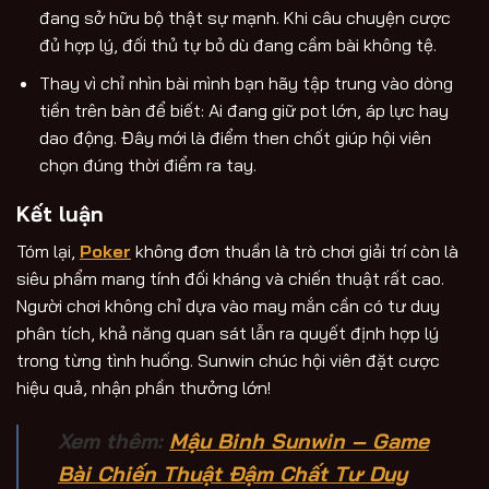
đang sở hữu bộ thật sự mạnh. Khi câu chuyện cược
đủ hợp lý, đối thủ tự bỏ dù đang cầm bài không tệ.
Thay vì chỉ nhìn bài mình bạn hãy tập trung vào dòng
tiền trên bàn để biết: Ai đang giữ pot lớn, áp lực hay
dao động. Đây mới là điểm then chốt giúp hội viên
chọn đúng thời điểm ra tay.
Kết luận
Tóm lại,
Poker
không đơn thuần là trò chơi giải trí còn là
siêu phẩm mang tính đối kháng và chiến thuật rất cao.
Người chơi không chỉ dựa vào may mắn cần có tư duy
phân tích, khả năng quan sát lẫn ra quyết định hợp lý
trong từng tình huống. Sunwin chúc hội viên đặt cược
hiệu quả, nhận phần thưởng lớn!
Xem thêm:
Mậu Binh Sunwin – Game
Bài Chiến Thuật Đậm Chất Tư Duy