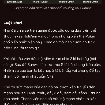
Quy định cần nắm về Poker đổi thưởng tại Sunwin
Luật chơi
Như đã chia sẻ trên game được xây dựng dựa trên thể
thức Texas Hold’em – một trong những biến thể Poker
phổ biến nhất hiện nay. Theo đó mỗi bàn cược có từ 2
đến 9 người tham gia.
Khi bắt đầu ván đấu hội viên được chia 2 lá bài tẩy (bài
riêng). Sau đó Sunwin lần lượt mở 5 lá bài chung trên bàn.
Nhiệm vụ của bạn là kết hợp 2 lá bài tẩy với chung để tạo
thành bộ mạnh nhất gồm 5 lá.
Thứ tự sức mạnh của các bộ bài được xếp từ yếu đến
mạnh như sau: Mậu thầu, đôi, 2 đôi, sám cô, sảnh… thùng
phá sảnh. Thành viên nào sở hữu bộ mạnh nhất khi kết
thúc ván sẽ giành pot (tiền cược chung).