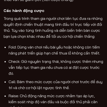
Các hành động cược
Trong quá trình tham gia người chơi liên tục đưa ra những
quyết định chiến thuật mang tính đấu trí trực tiếp với đối
thủ. Tùy vào từng tình huống và diễn biến trên bàn cược
bạn lựa chọn khác nhau để tối ưu cơ hội chiến thắng:
Fold: Dừng ván chơi nếu bài yếu hoặc không còn tiềm
năng phát triển giúp hạn chế thua lỗ không cần thiết.
Check: Giữ nguyên trạng thái, không cược thêm nhưng
vẫn tiếp tục tham gia nếu chưa có ai đặt cược trước
đó.
Call: Bám theo mức cược của người chơi trước để duy
trì và chờ cơ hội lật ngược tình thế.
Raise: Chủ động nâng mức cược nhằm tạo áp lực,
kiểm soát nhịp độ ván đấu và buộc đối thủ phải cân