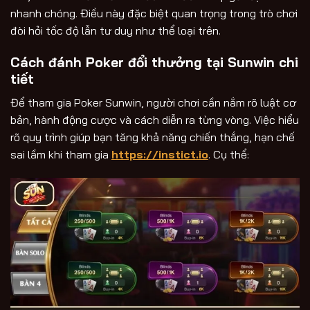
nhanh chóng. Điều này đặc biệt quan trọng trong trò chơi
đòi hỏi tốc độ lẫn tư duy như thể loại trên.
Cách đánh Poker đổi thưởng tại Sunwin chi
tiết
Để tham gia Poker Sunwin, người chơi cần nắm rõ luật cơ
bản, hành động cược và cách diễn ra từng vòng. Việc hiểu
rõ quy trình giúp bạn tăng khả năng chiến thắng, hạn chế
sai lầm khi tham gia
https://instict.io
. Cụ thể: