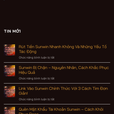
TIN MỚI
Rút Tiền Sunwin Nhanh Không Và Những Yếu Tố
Tác Động
Chức năng bình luận bị tắt
ở
Rút
Tiền
Sunwin Bị Chặn – Nguyên Nhân, Cách Khắc Phục
Sunwin
Hiệu Quả
Nhanh
Chức năng bình luận bị tắt
ở
Không
Sunwin
Và
Bị
Link Vào Sunwin Chính Thức Với 3 Cách Tìm Đơn
Những
Chặn
Yếu
Giản!
–
Tố
Chức năng bình luận bị tắt
ở
Nguyên
Tác
Link
Nhân,
Động
Vào
Quên Mật Khẩu Tài Khoản Sunwin – Cách Khôi
Cách
Sunwin
Khắc